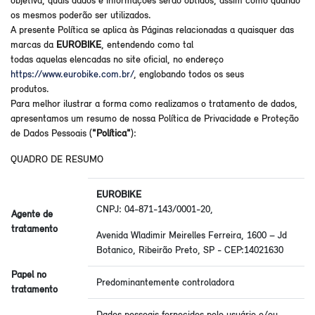
objetiva, quais dados e informações serão obtidos, assim como quando
os mesmos poderão ser utilizados.
A presente Política se aplica às Páginas relacionadas a quaisquer das
marcas da
EUROBIKE
, entendendo como tal
todas aquelas elencadas no site oficial, no endereço
https://www.eurobike.com.br/
, englobando todos os seus
produtos.
Para melhor ilustrar a forma como realizamos o tratamento de dados,
apresentamos um resumo de nossa Política de Privacidade e Proteção
de Dados Pessoais (
"Política"
):
QUADRO DE RESUMO
EUROBIKE
CNPJ: 04-871-143/0001-20,
Agente de
tratamento
Avenida Wladimir Meirelles Ferreira, 1600 – Jd
Botanico, Ribeirão Preto, SP - CEP:14021630
Papel no
Predominantemente controladora
tratamento
Dados pessoais fornecidos pelo usuário e/ou