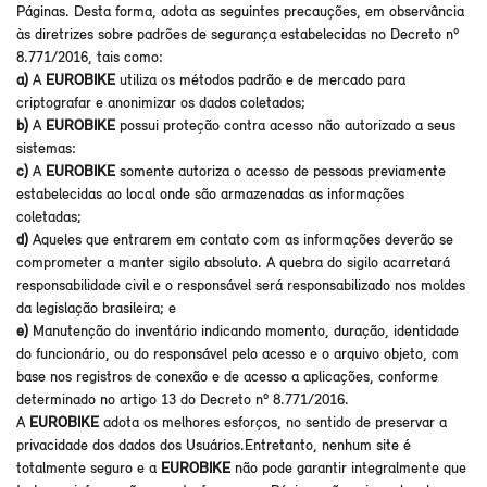
Páginas. Desta forma, adota as seguintes precauções, em observância
às diretrizes sobre padrões de segurança estabelecidas no Decreto nº
8.771/2016, tais como:
a)
A
EUROBIKE
utiliza os métodos padrão e de mercado para
criptografar e anonimizar os dados coletados;
b)
A
EUROBIKE
possui proteção contra acesso não autorizado a seus
sistemas:
c)
A
EUROBIKE
somente autoriza o acesso de pessoas previamente
estabelecidas ao local onde são armazenadas as informações
coletadas;
d)
Aqueles que entrarem em contato com as informações deverão se
comprometer a manter sigilo absoluto. A quebra do sigilo acarretará
responsabilidade civil e o responsável será responsabilizado nos moldes
da legislação brasileira; e
e)
Manutenção do inventário indicando momento, duração, identidade
do funcionário, ou do responsável pelo acesso e o arquivo objeto, com
base nos registros de conexão e de acesso a aplicações, conforme
determinado no artigo 13 do Decreto nº 8.771/2016.
A
EUROBIKE
adota os melhores esforços, no sentido de preservar a
privacidade dos dados dos Usuários.Entretanto, nenhum site é
totalmente seguro e a
EUROBIKE
não pode garantir integralmente que