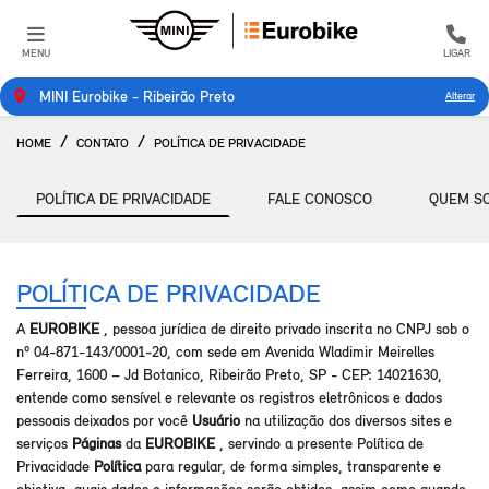
MENU
LIGAR
MINI Eurobike - Ribeirão Preto
Alterar
HOME
CONTATO
POLÍTICA DE PRIVACIDADE
POLÍTICA DE PRIVACIDADE
FALE CONOSCO
QUEM S
POLÍTICA DE PRIVACIDADE
A
EUROBIKE
, pessoa jurídica de direito privado inscrita no CNPJ sob o
nº 04-871-143/0001-20, com sede em Avenida Wladimir Meirelles
Ferreira, 1600 – Jd Botanico, Ribeirão Preto, SP - CEP: 14021630,
entende como sensível e relevante os registros eletrônicos e dados
pessoais deixados por você
Usuário
na utilização dos diversos sites e
serviços
Páginas
da
EUROBIKE
, servindo a presente Política de
Privacidade
Política
para regular, de forma simples, transparente e