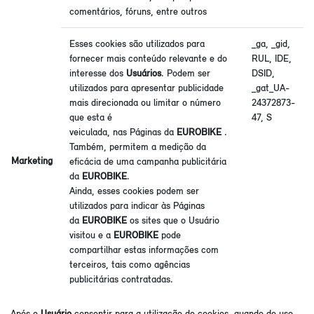
comentários, fóruns, entre outros
Esses cookies são utilizados para
_ga, _gid,
fornecer mais conteúdo relevante e do
RUL, IDE,
interesse dos
Usuários
. Podem ser
DSID,
utilizados para apresentar publicidade
_gat_UA-
mais direcionada ou limitar o número
24372873-
que esta é
47, S
veiculada, nas Páginas da
EUROBIKE
.
Também, permitem a medição da
Marketing
eficácia de uma campanha publicitária
da
EUROBIKE
.
Ainda, esses cookies podem ser
utilizados para indicar às Páginas
da
EUROBIKE
os sites que o Usuário
visitou e a
EUROBIKE
pode
compartilhar estas informações com
terceiros, tais como agências
publicitárias contratadas.
Após o
Usuário
consentir para a utilização de cookies, quando do uso