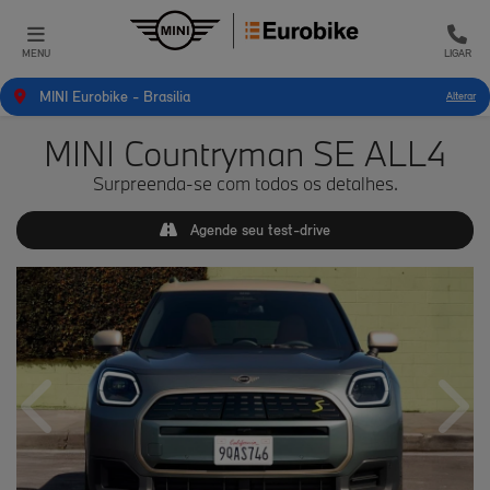
MENU
LIGAR
MINI Eurobike - Brasilia
Alterar
MINI Countryman SE ALL4
Surpreenda-se com todos os detalhes.
Agende seu test-drive
Anterior
Próx