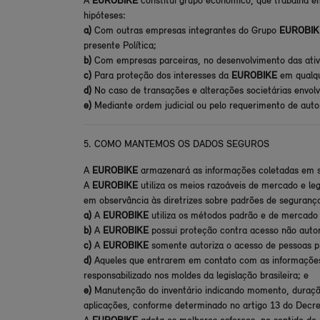
A
EUROBIKE
constitui grupo econômico, que trabalha e
hipóteses:
a)
Com outras empresas integrantes do Grupo
EUROBIK
presente Política;
b)
Com empresas parceiras, no desenvolvimento das ati
c)
Para proteção dos interesses da
EUROBIKE
em qualque
d)
No caso de transações e alterações societárias envol
e)
Mediante ordem judicial ou pelo requerimento de auto
5. COMO MANTEMOS OS DADOS SEGUROS
A
EUROBIKE
armazenará as informações coletadas em su
A
EUROBIKE
utiliza os meios razoáveis de mercado e le
em observância às diretrizes sobre padrões de seguranç
a)
A
EUROBIKE
utiliza os métodos padrão e de mercado 
b)
A
EUROBIKE
possui proteção contra acesso não autor
c)
A
EUROBIKE
somente autoriza o acesso de pessoas p
d)
Aqueles que entrarem em contato com as informações de
responsabilizado nos moldes da legislação brasileira; e
e)
Manutenção do inventário indicando momento, duração,
aplicações, conforme determinado no artigo 13 do Decre