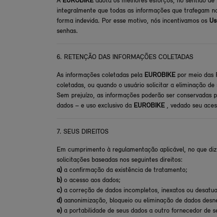
A
EUROBIKE
adota os melhores esforços, no sentido de 
integralmente que todas as informações que trafegam n
forma indevida. Por esse motivo, nós incentivamos os
Us
senhas.
6. RETENÇÃO DAS INFORMAÇÕES COLETADAS
As informações coletadas pela
EUROBIKE
por meio das P
coletadas, ou quando o usuário solicitar a eliminação de
Sem prejuízo, as informações poderão ser conservadas pa
dados – e uso exclusivo da
EUROBIKE
, vedado seu aces
7. SEUS DIREITOS
Em cumprimento à regulamentação aplicável, no que diz
solicitações baseadas nos seguintes direitos:
a)
a confirmação da existência de tratamento;
b)
o acesso aos dados;
c)
a correção de dados incompletos, inexatos ou desatua
d)
aanonimização, bloqueio ou eliminação de dados desn
e)
a portabilidade de seus dados a outro fornecedor de s