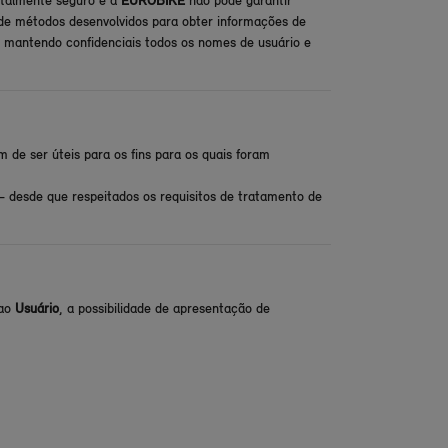
otalmente seguro e a
EUROBIKE
não pode garantir
de métodos desenvolvidos para obter informações de
 mantendo confidenciais todos os nomes de usuário e
de ser úteis para os fins para os quais foram
– desde que respeitados os requisitos de tratamento de
 ao
Usuário
, a possibilidade de apresentação de