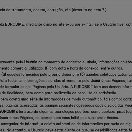
ia de tratamento, acesso, correção, etc (descrito no item 7.)
pela EUROBIKE, mediante aviso no site e/ou por e-mail, se o Usuário tiver o
tivamente pelo
Usuário
no momento do cadastro e, ainda, informações coleta
mento comercial utilizado, IP com data e hora da conexão, entre outras.
:
(a)
aqueles fornecidos pelo próprio Usuário; e
(b)
aqueles coletados automa
leta todas as informações inseridas ativamente pelo
Usuário
nas Páginas, ta
de formulários nas Páginas pelo Usuário. A EUROBIKE fará uso dessas infor
 de fidelidade, bem como para realização de pesquisa de satisfação.
ém coleta uma série de informações de modo automático, tais como: caracte
ues, páginas acessadas, as páginas seguintes acessadas após a saída das Pági
EUROBIKE
fará uso de algumas tecnologias padrões, como cookies, pixel tags
Usuário nas Páginas, de acordo com seus hábitos e suas preferências.
seu navegador de internet, a coleta automática de informações por meio de 
s. No entanto, o Usuário deve estar ciente de que, se desabilitadas estas te