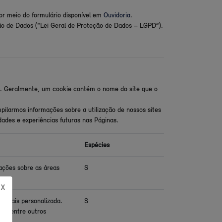
r meio do formulário disponível em
Ouvidoria
.
eção de Dados (“Lei Geral de Proteção de Dados – LGPD”).
. Geralmente, um cookie contém o nome do site que o
pilarmos informações sobre a utilização de nossos sites
dades e experiências futuras nas Páginas.
Espécies
ações sobre as áreas
S
X
a mais personalizada.
S
ns, entre outros