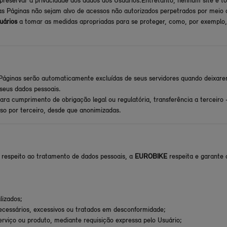
preservar a privacidade dos dados dos Usuários.Entretanto, nenhum site é t
as Páginas não sejam alvo de acessos não autorizados perpetrados por meio 
uários
a tomar as medidas apropriadas para se proteger, como, por exemplo,
áginas serão automaticamente excluídas de seus servidores quando deixarem 
 seus dados pessoais.
ra cumprimento de obrigação legal ou regulatória, transferência a terceiro 
so por terceiro, desde que anonimizadas.
 respeito ao tratamento de dados pessoais, a
EUROBIKE
respeita e garante
lizados;
ecessários, excessivos ou tratados em desconformidade;
erviço ou produto, mediante requisição expressa pelo Usuário;