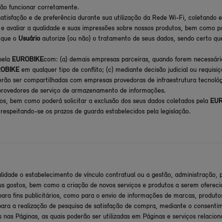
ão funcionar corretamente.
atisfação e de preferência durante sua utilização da Rede Wi-Fi, coletando 
 avaliar a qualidade e suas impressões sobre nossos produtos, bem como para 
a que o
Usuário
autorize (ou não) o tratamento de seus dados, sendo certo qu
pela
EUROBIKE
com: (a) demais empresas parceiras, quando forem necessári
OBIKE
em qualquer tipo de conflito; (c) mediante decisão judicial ou requis
ão ser compartilhadas com empresas provedoras de infraestrutura tecnológic
rovedores de serviço de armazenamento de informações.
dos, bem como poderá solicitar a exclusão dos seus dados coletados pela
EUR
respeitando-se os prazos de guarda estabelecidos pela legislação.
idade o estabelecimento de vínculo contratual ou a gestão, administração,
us gostos, bem como a criação de novos serviços e produtos a serem oferec
 para fins publicitários, como para o envio de informações de marcas, produ
para a realização de pesquisa de satisfação de compra, mediante o consentime
s nas Páginas, as quais poderão ser utilizadas em Páginas e serviços relac