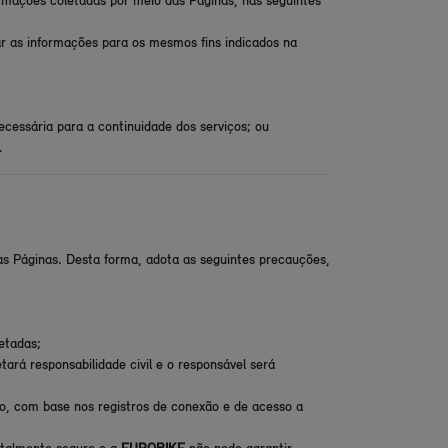
rmações coletadas por meio das Páginas, nas seguintes
ar as informações para os mesmos fins indicados na
cessária para a continuidade dos serviços; ou
.
as Páginas. Desta forma, adota as seguintes precauções,
etadas;
rá responsabilidade civil e o responsável será
to, com base nos registros de conexão e de acesso a