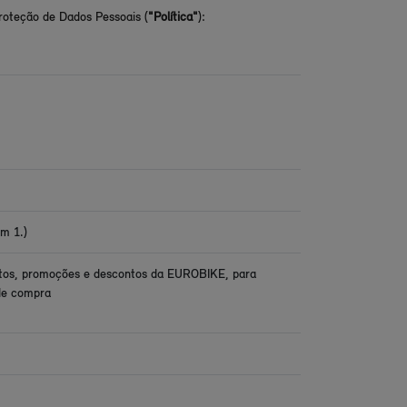
roteção de Dados Pessoais (
"Política"
):
m 1.)
odutos, promoções e descontos da EUROBIKE, para
 de compra