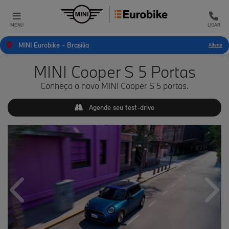
MENU
LIGAR
MINI Eurobike - Brasilia
Alterar
MINI Cooper S 5 Portas
Conheça o novo MINI Cooper S 5 portas.
Agende seu test-drive
Anterior
Próx