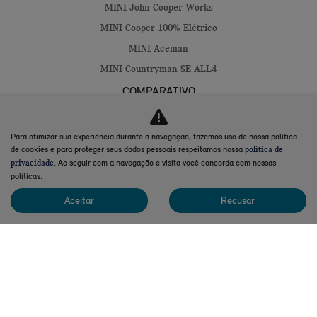
MINI John Cooper Works
MINI Cooper 100% Elétrico
MINI Aceman
MINI Countryman SE ALL4
COMPARATIVO
VENDAS DIRETAS
Para otimizar sua experiência durante a navegação, fazemos uso de nossa política
MINI PREFERENCE
de cookies e para proteger seus dados pessoais respeitamos nossa
política de
EMPRESAS
. Ao seguir com a navegação e visita você concorda com nossas
privacidade
políticas.
CORPO DIPLOMÁTICO
Aceitar
Recusar
FROTISTAS
SERVIÇOS FINANCEIROS
SEGURO
CONSÓRCIO
FINANCIAMENTO
PÓS-VENDAS