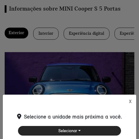
Informações sobre MINI Cooper S 5 Portas
Exterior
Interior
Experiência digital
Experiênc
X
Selecione a unidade mais próxima a você.
Selecionar
Estilo atemporal