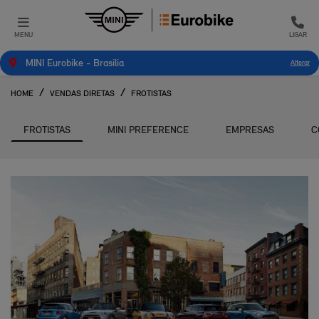
MENU
LIGAR
MINI Eurobike - Brasilia
Alterar
HOME
VENDAS DIRETAS
FROTISTAS
FROTISTAS
MINI PREFERENCE
EMPRESAS
C