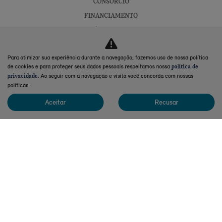
CONSÓRCIO
FINANCIAMENTO
PÓS-VENDAS
ASSISTÊNCIA TÉCNICA
Para otimizar sua experiência durante a navegação, fazemos uso de nossa política
PEÇAS E ACESSÓRIOS
de cookies e para proteger seus dados pessoais respeitamos nossa
política de
. Ao seguir com a navegação e visita você concorda com nossas
privacidade
CONTATO
políticas.
FALE CONOSCO
Aceitar
Recusar
QUEM SOMOS
TRABALHE CONOSCO
CANAL DE DENÚNCIAS
POLÍTICA DE PRIVACIDADE
No trânsito, enxergar o outro salva vidas.
Desenvolvido pela DEALERSPACE ® Direitos Reservados.