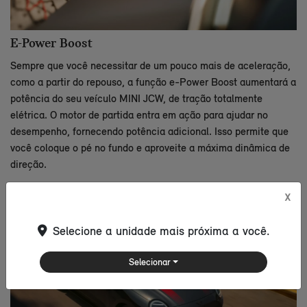
E-Power Boost
Sempre que você necessitar de um pouco mais de aceleração,
como a partir do repouso, a função e-Power Boost aumentará a
potência do seu veículo MINI JCW, de tração totalmente
elétrica. O motor de partida entra em ação para ajudar no
desempenho, fornecendo potência adicional. Isso permite que
você coloque o pé no fundo e aproveite a máxima dinâmica de
direção.
X
Selecione a unidade mais próxima a você.
Selecionar